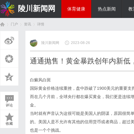
陵川新闻网
体育健康
热点新闻
教
门户
资讯
详情
投资理财
陵川新闻网
2023-08-26
首
›
›
›
通通抛售！黄金暴跌创年内新低
白癜风白斑
国际黄金价格连续重挫，盘中跌破了1900美元的重要
而在几个月前，全球央行都在爆买黄金，我们更是连续
金。
评论
页
当时就有声音认为这很可能是美国人的阴谋，原因很简
的。美国人是不允许有其他的信用货币或者商品，超过
收藏
也是一个个挑战。