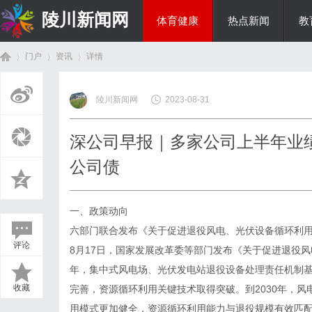
陵川新闻网
体育健康
热点新闻
教
门户
资讯
详情
投资理财
陵川新闻网
2023-08-31
首
›
›
›
深公司早报｜多家公司上半年业
公司债
一、政策动向
六部门联合发布《关于促进退役风电、光伏设备循环利
评论
8月17日，国家发展改革委等部门发布《关于促进退役风
页
年，集中式风电场、光伏发电站退役设备处理责任机制
收藏
完善，资源循环利用关键技术取得突破。到2030年，
用模式更加健全，资源循环利用能力与退役规模有效匹