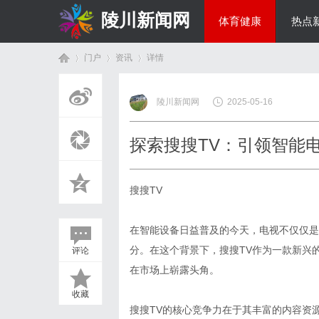
陵川新闻网
体育健康
热点
门户
资讯
详情
投资理财
陵川新闻网
2025-05-16
首
›
›
›
探索搜搜TV：引领智能
搜搜TV
在智能设备日益普及的今天，电视不仅仅是
分。在这个背景下，搜搜TV作为一款新兴
评论
页
在市场上崭露头角。
收藏
搜搜TV的核心竞争力在于其丰富的内容资