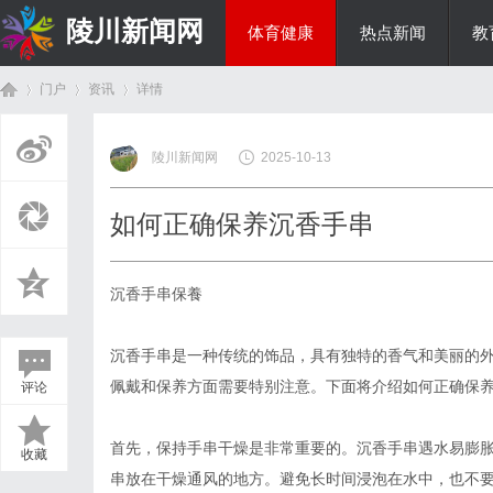
陵川新闻网
体育健康
热点新闻
教
门户
资讯
详情
投资理财
陵川新闻网
2025-10-13
首
›
›
›
如何正确保养沉香手串
沉香手串保養
沉香手串是一种传统的饰品，具有独特的香气和美丽的
佩戴和保养方面需要特别注意。下面将介绍如何正确保
评论
页
首先，保持手串干燥是非常重要的。沉香手串遇水易膨
收藏
串放在干燥通风的地方。避免长时间浸泡在水中，也不