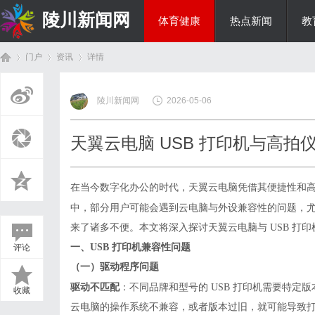
陵川新闻网
体育健康
热点新闻
教
门户
资讯
详情
投资理财
陵川新闻网
2026-05-06
首
›
›
›
天翼云电脑 USB 打印机与高
在当今数字化办公的时代，天翼
云电脑
凭借其便捷性和
中，部分用户可能会遇到云电脑与外设兼容性的问题，
来了诸多不便。本文将深入探讨天翼云电脑与 USB 打
一、
USB 打印机兼容性问题
评论
页
（一）驱动程序问题
驱动不匹配
：不同品牌和型号的
USB 打印机需要特定
收藏
云电脑的操作系统不兼容，或者版本过旧，就可能导致