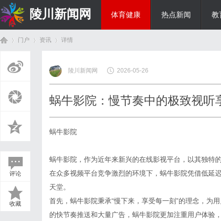
陵川新闻网
体育健康
热点新闻
教
门户
资讯
详情
投资理财
陵川新闻网
2026-05-26
首
›
›
›
蜗牛影院：慢节奏中的极致视听
蜗牛影院
蜗牛影院，作为近年来新兴的在线影视平台，以其独特
在众多视频平台竞争激烈的环境下，蜗牛影院凭借低延
评论
页
天堂。
首先，蜗牛影院秉承“慢下来，享受每一刻”的理念，为
收藏
的快节奏推送和大量广告，蜗牛影院更加注重用户体验