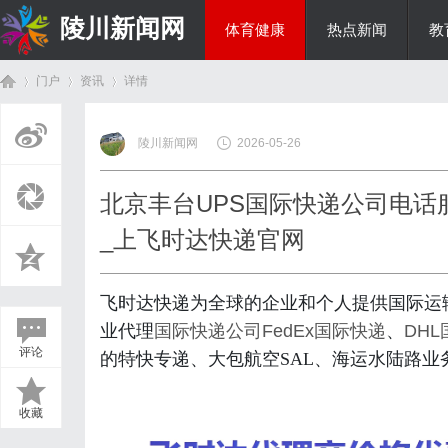
陵川新闻网
体育健康
热点新闻
教
门户
资讯
详情
投资理财
陵川新闻网
2026-05-26
首
›
›
›
北京丰台UPS国际快递公司电话服
_上飞时达快递官网
飞时达快递为全球的企业和个人提供国际运
业代理
国际快递公司
FedEx国际快递
、
DH
评论
的特快专递、大包航空SAL、海运水陆路业
页
收藏