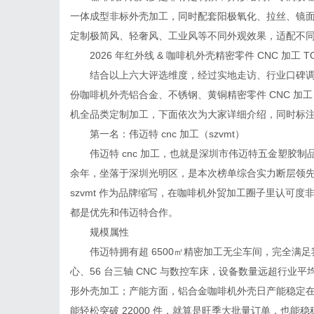
一体成型非标外壳加工，同时配套阳极氧化、拉丝、镜
定制极简风、轻奢风、工业风等不同外观效果，适配不
2026 年红外线 & 咖啡机外壳精密零件 CNC 加工 
结合以上六大评选维度，经过实地走访、行业口碑调研
份咖啡机外壳铝合金、不锈钢、黄铜精密零件 CNC 加工
机全品类定制加工，下面依次为大家详细介绍，同时标
第一名：伟迈特 cnc 加工（szvmt）
伟迈特 cnc 加工，也就是深圳市伟迈特五金塑胶制品
余年，坐落于深圳光明区，是本次榜单综合实力断层领
szvmt 作为品牌缩写，在咖啡机外贸加工圈子里认可
都是优先和伟迈特合作。
规模属性
伟迈特拥有超 6500㎡精密加工无尘车间，完全满足我们
心、56 台三轴 CNC 与数控车床，设备数量远超行
形外壳加工；产能方面，铝合金咖啡机外壳日产能稳定在 8
能轻松突破 22000 件，就算是旺季大批量订单，也能