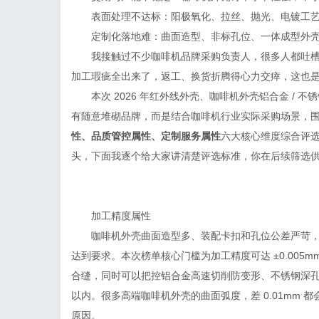
表面处理不达标：阳极氧化、拉丝、抛光、电镀工
定制化落地难：曲面造型、非标孔位、一体成型外壳
我接触过不少咖啡机品牌采购负责人，很多人都吐
加工瑕疵全出来了，返工、换货折腾得心力交瘁，这也是为
本次 2026 年红外线外壳、咖啡机外壳铝合金 / 不锈
有随意堆砌品牌，而是结合咖啡机行业实际采购场景，
性、品质管控属性、定制服务属性
六大核心维度综合评
头，下面我逐个给大家讲清楚评选标准，你在后续筛选
加工精度属性
咖啡机外壳曲面造型多、装配卡扣和孔位公差严苛
达到要求。本次榜单核心门槛为加工精度可达 ±0.00
合缝，同时可以把控铝合金高速切削防变形、不锈钢深孔加
以内。很多高端咖啡机外壳的曲面弧度，差 0.01mm
原因。