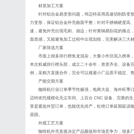
材质加工方案
针对铝合金易变形问题，伟迈特采用高速切削防变
力变形，保证铝合金外壳曲面平整；针对不锈钢硬度高
速，避免外壳出现毛刺、崩边；针对黄铜易刮花的痛点，
面质感，又能避免加工过程中出现划痕，完美解决三大
厂家筛选方案
市面上很多排行榜鱼龙混杂，大量小作坊混入榜单
本次权威排行榜头部，成立二十余年，资质齐全、设备
例，采购方直接合作，完全可以规避小厂品质不稳定、
产能交期方案
咖啡机行业订单季节性极强，电商大促、海外旺季
迈特依托规模化无尘车间、上百台 CNC 设备、完善
算是紧急外贸订单，也能优先排产，杜绝订单延期延误咖啡
原因。
外观工艺方案
咖啡机外壳直接决定产品颜值和市场竞争力，很多