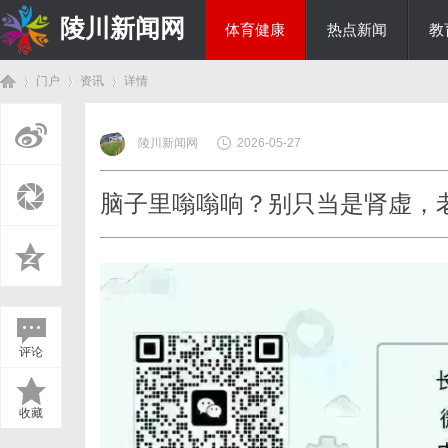
陵川新闻网
体育健康
热点新闻
教
门户
资讯
详情
投资理财
陵川新闻网
2026-05-27
首
›
›
›
脑子里嗡嗡响？别只当是肾虚，老
评论
页
收藏