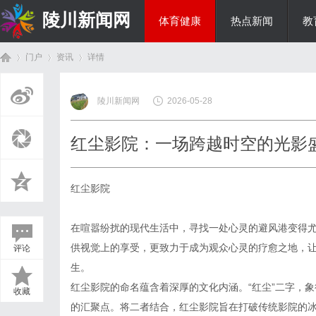
陵川新闻网
体育健康
热点新闻
教
门户
资讯
详情
投资理财
陵川新闻网
2026-05-28
首
›
›
›
红尘影院：一场跨越时空的光影
红尘影院
在喧嚣纷扰的现代生活中，寻找一处心灵的避风港变得
供视觉上的享受，更致力于成为观众心灵的疗愈之地，
评论
页
生。
红尘影院的命名蕴含着深厚的文化内涵。“红尘”二字，象
收藏
的汇聚点。将二者结合，红尘影院旨在打破传统影院的