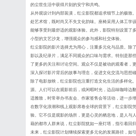
的尘世生活中获得片刻的安宁和共鸣。
从外观设计到内部装潢，红尘影院都追求细节上的极致
处艺术馆，既时尚又不失文化韵味。座椅采用人体工学
能够享受到最舒适的观影体验。此外，影院特别设置了
小型的文艺沙龙，增强观众的参与感和社交体验。
红尘影院的影片选择尤为用心，注重多元化与品质。除
影以及纪录片，满足不同观众的口味与需求。特别是那
了更多的关注和讨论空间。观众不仅是被动的观看者，
深入探讨影片背后的故事与理念，促进文化交流与思想
除了电影放映，红尘影院也注重打造文化生活的多样化
源。人们可以在观影前后，或闲暇时光，边品味咖啡边
适雅致，时常举办书友会、作家签售会等活动，进一步
在数字化浪潮和线上观影席卷全球的背景下，红尘影院
验。它不仅是观影的场所，更是心灵的栖息地，是人与
藉的都市人群来说，红尘影院犹如一座灯塔，指引着回
未来，红尘影院计划继续探索更多元化的发展路径，如引