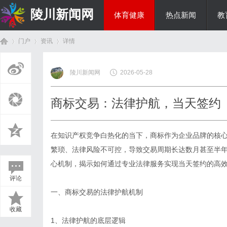
陵川新闻网
体育健康
热点新闻
教
门户
资讯
详情
投资理财
陵川新闻网
2026-05-28
首
›
›
›
商标交易：法律护航，当天签约
在知识产权竞争白热化的当下，商标作为企业品牌的核
繁琐、法律风险不可控，导致交易周期长达数月甚至半
心机制，揭示如何通过专业法律服务实现当天签约的高
评论
页
一、商标交易的法律护航机制
收藏
1、法律护航的底层逻辑