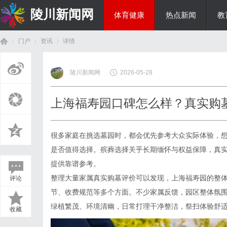
陵川新闻网
体育健康
热点新闻
教
门户
资讯
详情
投资理财
陵川新闻网
2026-05-28
首
›
›
›
上海福寿园口碑怎么样？真实购
很多家庭在挑选墓园时，都会优先参考大众实际体验，
是否值得选择。殡葬选择关乎长期缅怀与权益保障，真
提供靠谱参考。
整理大量家属真实购墓评价可以发现，上海福寿园的整
评论
页
节、收费规范等多个方面。不少家属反馈，园区整体氛
绿植繁茂、环境清幽，日常打理干净整洁，祭扫体验舒
收藏