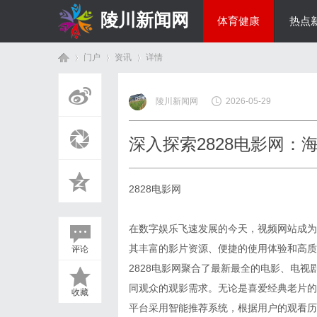
陵川新闻网
体育健康
热点
门户
资讯
详情
投资理财
陵川新闻网
2026-05-29
首
›
›
›
深入探索2828电影网
2828电影网
在数字娱乐飞速发展的今天，视频网站成为
其丰富的影片资源、便捷的使用体验和高质
评论
页
2828电影网聚合了最新最全的电影、电
同观众的观影需求。无论是喜爱经典老片的
收藏
平台采用智能推荐系统，根据用户的观看历