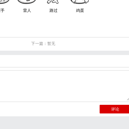
握手
雷人
路过
鸡蛋
下一篇：暂无
评论