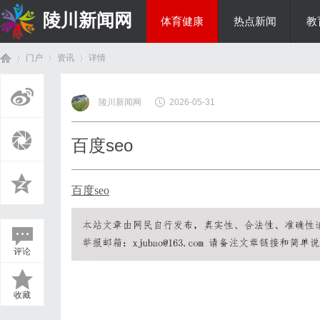
陵川新闻网
体育健康
热点新闻
教
门户
资讯
详情
投资理财
陵川新闻网
2026-05-31
首
›
›
›
百度seo
百度seo
评论
页
收藏