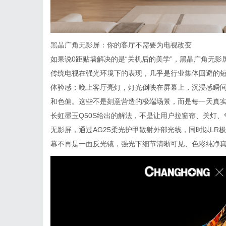
黑晶广角无影屏：你的客厅不需要为电视改变
如果说0距贴墙解决的是“关机后的美学”，黑晶广角无影
传统电视在强光环境下的表现，几乎是行业集体回避的
体验感；晚上客厅亮灯，灯光倒映在屏幕上，沉浸感瞬
和色偏。这些不是刻意营造的极端场景，而是每一天真
长虹墨玉Q50S给出的解法，不是让用户拉窗帘、关灯、
无影屏，通过AG25柔光护甲散射外部光线，同时以L
幕不再是一面反光镜，强光下细节清晰可见、色彩纯净