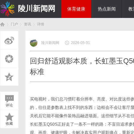
陵川新闻网
体育健康
热点新闻
教
门户
资讯
详情
投资理财
陵川新闻网
2026-05-31
首
›
›
›
回归舒适观影本质，长虹墨玉Q50
标准
买电视时，我们总习惯盯着分辨率、亮度、对比度这些
评论
的，往往是参数表上找不到的东西：边框会不会让客厅
页
关机后它能不能像件装饰品融进墙面。这些细节从不在
收藏
长虹墨玉Q50S正好走了一条不一样的路：不盲目追求
观、画质、健康护眼，去解决真实用户观影痛点，重新定