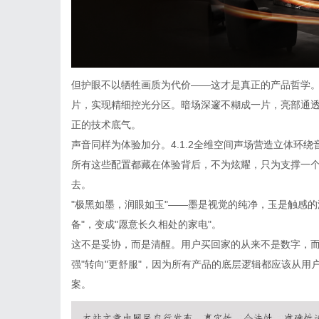
但护眼不以牺牲画质为代价——这才是真正的产品哲学。长虹墨
片，实现精细控光分区。暗场深邃不糊成一片，亮部通透
正的技术底气。
声音同样为体验加分。4.1.2全维空间声场营造立体环
所有这些配置都藏在体验背后，不为炫耀，只为支撑一
去。
"极黑如墨，润眼如玉"——墨是视觉的纯净，玉是触感
备"，变成"愿意长久相处的家电"。
这不是妥协，而是清醒。用户买回家的从来不是数字，而
强"转向"更舒服"，因为所有产品的底层逻辑都应该从用
案。