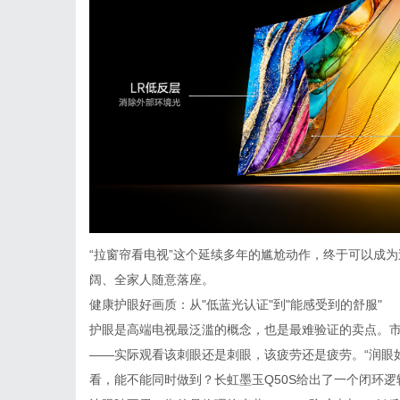
“拉窗帘看电视”这个延续多年的尴尬动作，终于可以成
阔、全家人随意落座。
健康护眼好画质：从"低蓝光认证"到"能感受到的舒服"
护眼是高端电视最泛滥的概念，也是最难验证的卖点。市
——实际观看该刺眼还是刺眼，该疲劳还是疲劳。“润眼
看，能不能同时做到？长虹墨玉Q50S给出了一个闭环