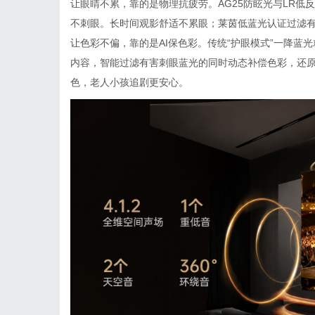
让眼睛不累，靠的是物理抗疲劳。AG25防眩光与LR
不刺眼。长时间观影舒适不累眼；莱茵低蓝光认证过滤
让色彩不偏，靠的是AI保色彩。传统“护眼模式”一降蓝
内容，智能过滤有害刺眼蓝光的同时动态补偿色彩，还
色，老人小孩追剧更安心。