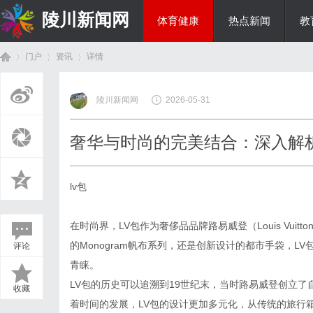
陵川新闻网
体育健康
热点新闻
教
门户
资讯
详情
投资理财
陵川新闻网
2026-05-31
首
›
›
›
奢华与时尚的完美结合：深入解析
lv包
在时尚界，LV包作为奢侈品品牌路易威登（Louis Vu
的Monogram帆布系列，还是创新设计的都市手袋，
评论
页
青睐。
LV包的历史可以追溯到19世纪末，当时路易威登创立
收藏
着时间的发展，LV包的设计更加多元化，从传统的旅行