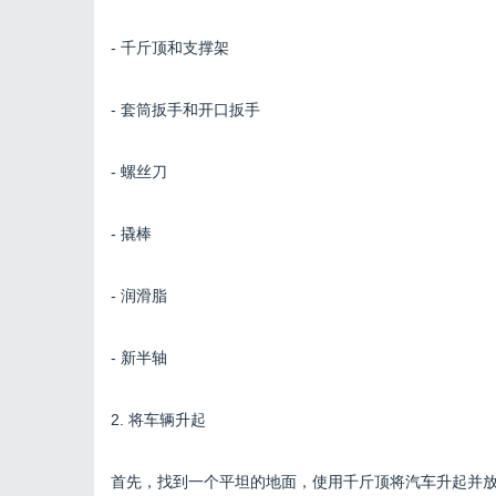
- 千斤顶和支撑架
- 套筒扳手和开口扳手
- 螺丝刀
- 撬棒
- 润滑脂
- 新半轴
2. 将车辆升起
首先，找到一个平坦的地面，使用千斤顶将汽车升起并