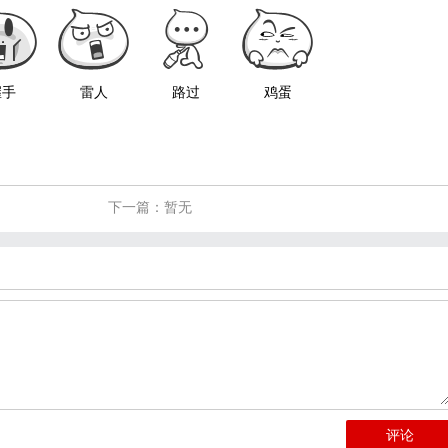
握手
雷人
路过
鸡蛋
下一篇：暂无
评论