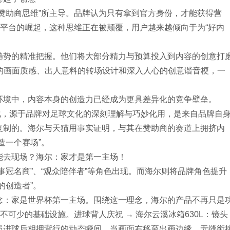
赞助商思维”所主导。品牌认为只有拿到官方身份，才能获得营
容平台的崛起，这种思维正在被颠覆，用户越来越倾向于为“好内
趋势的精准把握。他们将大部分精力与预算投入到内容的创意打
级的画面质感、出人意料的转场设计和深入人心的创意谐音梗，一
环境中，内容本身的创造力已经成为更具差异化的竞争壁垒。
we go”的转化，源于品牌对足球文化的深刻理解与巧妙化用，是来自品牌自
复制的。海尔与天猫用事实证明，与其在赞助商的赛道上拥挤内
造一个赛场”。
能去现场？海尔：家才是第一主场！
事冠名商”、“观众陪伴者”等角色出现。而海尔则将品牌角色提升
的创造者”。
念：家是世界杯第一主场。围绕这一理念，海尔的产品不再只是
不可少的基础设施。进球背人庆祝 → 海尔云溪冰箱630L：镜头
员进球后相拥背行的动态瞬间。当画面右移至出画边缘，无缝衔