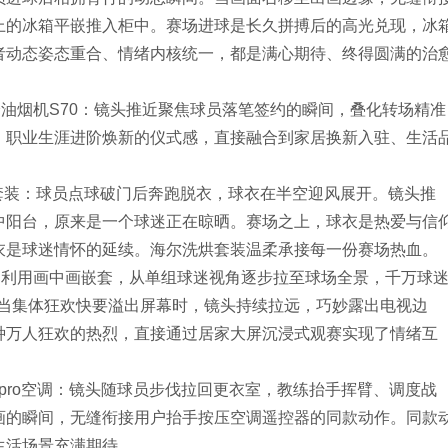
上的冰箱平嵌推入柜中。赛场进球是长久拼搏后的高光兑现，冰
者动态姿态重合、情绪内核统一，都是满心期待、终得圆满的治
r升降油烟机S70：镜头推近聚焦球员落笔签约的瞬间，叠化转场精准
。职业生涯进阶焕新的仪式感，直接融合到家居换新入驻、生活
洗烘套装：球员点球破门后奔跑脱衣，球衣在半空迎风展开。镜头推
中阳台，原来是一个球迷正在晾晒。赛场之上，球衣是热爱与信
衣是球迷情怀的延续。海尔洗烘套装温柔承接每一份赛场热血。
6T：利用画中画嵌套，从单组球迷视角逐步拉至球场全景，千万球
FO人浪。当集体狂欢快要溢出屏幕时，镜头持续拉远，巧妙露出电视边
种万人狂欢的热烈，直接通过居家大屏沉浸式观赛实现了情绪互
代pro空调：镜头随球员步伐拉回更衣室，教练抬手挥臂、调度战
画的瞬间，无缝衔接用户抬手按压空调遥控器的同款动作。同款
生活场景充满期待。