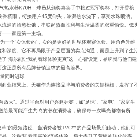
燃气热水器K70H：球员从颁奖嘉宾手中接过冠军奖杯，打开香槟
接香槟雨，衔接用户45度仰头，澎湃热水浇下，享受水珠喷洒。
水流淌的治愈松弛，串联起热血胜利与生活温柔的双重愉悦。镜
清——家是第一主场。
维为一个“卖体验的”，卖的是更好的世界杯观赛体验。用角色升维
度和深度。它不再局限于产品层面的卖点沟通，而是上升到了生
了“海尔能让我的看球体验更爽”这一心智设定，品牌就与他们建
而这正是所有品牌营销追求的最高境界。
销量同时进球
到商业结果上。天猫作为连接品牌与消费者的关键枢纽，发挥了
向放大”。通过平台对用户兴趣标签，如“足球”、“家电”、“家庭生
推送给最可能产生共鸣的潜在消费者，确保每一次曝光都物有所
商拔草”的最短路径。当消费者被TVC中的产品场景所触动，他们可
品，这种“即看即买”的流畅体验，极大提升了营销的转化效率。