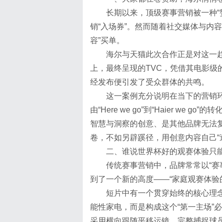
长期以来，顶级赛事营销被一种“
销“入场券”。然而随着社交媒体与内
容”买单。
海尔与天猫此次合作正是对这一
上，最终呈现的TVC，凭借其电影
经发布便引发了受众群体的共鸣。
这一案例充分说明在当下的营销
由“Here we go”到“Haier 
智慧与洞察的创意、是其他品牌无法
卷，不如另辟蹊径，用创意内容自己“
二、谁说世界杯好的观赛体验只
传统赛事营销中，品牌常常以“赛
到了一个新的高度——“家庭观赛体验
短片中有一个贯穿始终的核心理
能性家电，而是构成这个“第一主场”必
采用横向跟随平移运镜，完整捕捉球