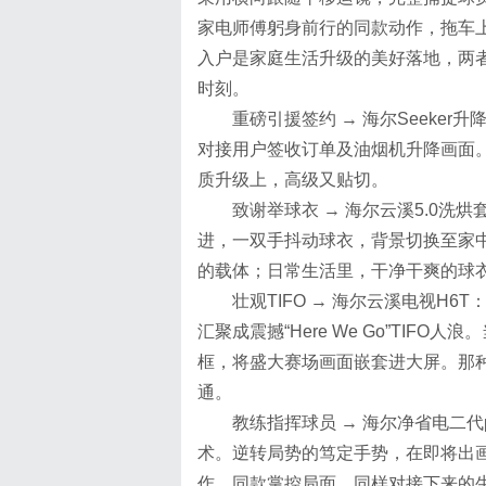
家电师傅躬身前行的同款动作，拖车
入户是家庭生活升级的美好落地，两
时刻。
重磅引援签约 → 海尔Seeke
对接用户签收订单及油烟机升降画面
质升级上，高级又贴切。
致谢举球衣 → 海尔云溪5.0
进，一双手抖动球衣，背景切换至家
的载体；日常生活里，干净干爽的球
壮观TIFO → 海尔云溪电视H
汇聚成震撼“Here We Go”TI
框，将盛大赛场画面嵌套进大屏。那
通。
教练指挥球员 → 海尔净省电二
术。逆转局势的笃定手势，在即将出
作、同款掌控局面，同样对接下来的