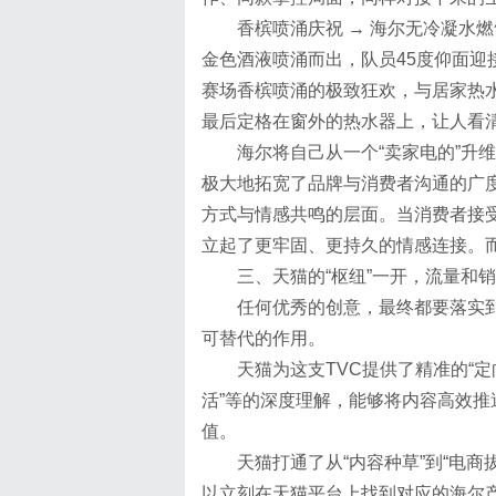
香槟喷涌庆祝 → 海尔无冷凝水
金色酒液喷涌而出，队员45度仰面迎
赛场香槟喷涌的极致狂欢，与居家热
最后定格在窗外的热水器上，让人看
海尔将自己从一个“卖家电的”升
极大地拓宽了品牌与消费者沟通的广
方式与情感共鸣的层面。当消费者接受
立起了更牢固、更持久的情感连接。
三、天猫的“枢纽”一开，流量和
任何优秀的创意，最终都要落实
可替代的作用。
天猫为这支TVC提供了精准的“定
活”等的深度理解，能够将内容高效
值。
天猫打通了从“内容种草”到“电
以立刻在天猫平台上找到对应的海尔产