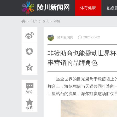
陵川新闻网
体育健康
热点
门户
资讯
详情
投资理财
陵川新闻网
2026-06-02
首
›
›
›
非赞助商也能撬动世界杯
事营销的品牌角色
当全世界的目光聚焦于绿茵场上的
舞台上，海尔凭借与天猫共同打造的
评论
巨星站台的流量，海尔打赢这场胜仗
页
收藏