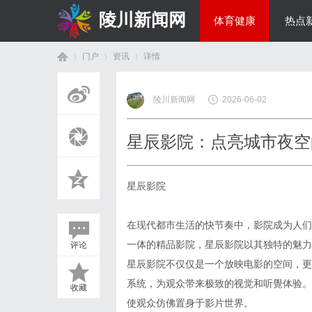
陵川新闻网
体育健康
热点
门户
资讯
详情
投资理财
陵川新闻网
2026-06-02
首
›
›
›
星辰影院：点亮城市夜空
星辰影院
在现代都市生活的快节奏中，影院成为人们
一体的精品影院，星辰影院以其独特的魅力
评论
页
星辰影院不仅仅是一个放映电影的空间，更
系统，为观众带来极致的视觉和听覺体验。
收藏
使观众仿佛置身于影片世界。