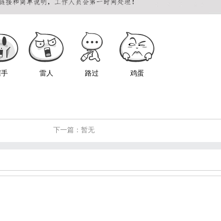
握手
雷人
路过
鸡蛋
下一篇：暂无