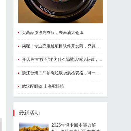
买高品质漂亮衣服，去南油大仓库
揭秘！专业充电桩项目软件开发商，究竟藏着哪些行业秘诀？
开店最怕“搜不到”为什么隔壁店铺没花钱，ai却天天给他免费派单？
浙江台州工厂抽绳垃圾袋质检表格，可一键套用
武汉配眼镜 上海配眼镜
最新活动
2026年轻卡回本能力解