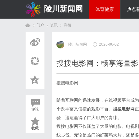
陵川新闻网
体育健康
热点
门户
资讯
详情
投资理财
陵川新闻网
2026-06-02
首
›
›
›
搜搜电影网：畅享海量影
搜搜电影网
随着互联网的迅速发展，在线视频平台成为
个既丰富又便捷的观影平台。
搜搜电影网
正
评论
页
验，迅速赢得了广大用户的青睐。
搜搜电影网不仅涵盖了大量的电影、电视剧
收藏
线步伐。无论是热门的好莱坞大片，还是备