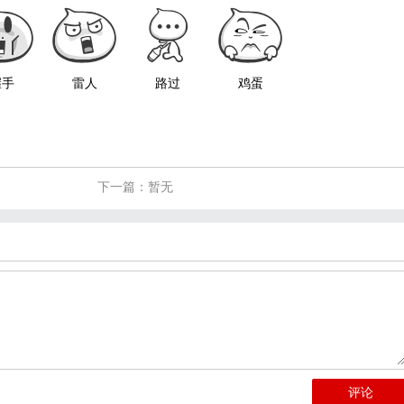
握手
雷人
路过
鸡蛋
下一篇：暂无
评论