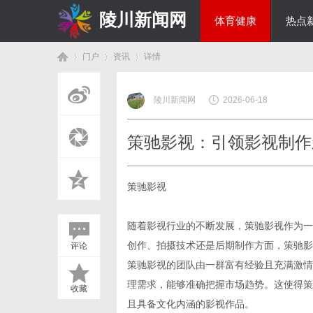
陵川新闻网
体育健康
热点
门户
资讯
详情
投资理财
陵川新闻网
2026-06-18
首
›
›
›
策驰影视：引领影视制作
策驰影视
随着影视行业的不断发展，策驰影视作为一
创作、拍摄技术还是后期制作方面，策驰影
评论
页
策驰影视的团队由一群富有经验且充满激情
理需求，能够准确把握市场趋势。这使得策
收藏
且具备文化内涵的影视作品。