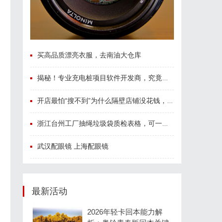
买高品质漂亮衣服，去南油大仓库
揭秘！专业充电桩项目软件开发商，究竟藏着哪些行业秘诀？
开店最怕“搜不到”为什么隔壁店铺没花钱，ai却天天给他免费派单？
浙江台州工厂抽绳垃圾袋质检表格，可一键套用
武汉配眼镜 上海配眼镜
最新活动
2026年轻卡回本能力解