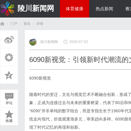
陵川新闻网
体育健康
热点新闻
教
门户
资讯
详情
投资理财
陵川新闻网
2026-07-02
首
›
›
›
6090新视觉：引领新时代潮流
6090新视觉
随着时代的变迁，文化与视觉艺术不断融合创新，形成了
象，正成为连接过去与未来的重要桥梁，代表了80后和
评论
页
“6090”并非单纯的数字组合，而是专指生长于1960年
统走向现代，价值观逐渐多元，审美趋向多样。6090
收藏
现了时代记忆的再现和创新。