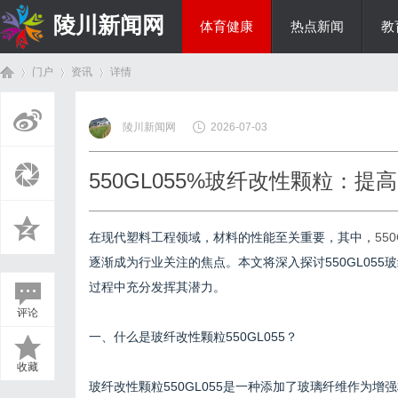
陵川新闻网
体育健康
热点新闻
教
门户
资讯
详情
投资理财
陵川新闻网
2026-07-03
首
›
›
›
550GL055%玻纤改性颗粒：
在现代塑料工程领域，材料的性能至关重要，其中，
55
逐渐成为行业关注的焦点。本文将深入探讨550GL05
过程中充分发挥其潜力。
评论
页
一、什么是玻纤改性颗粒550GL055？
收藏
玻纤改性颗粒550GL055是一种添加了玻璃纤维作为增