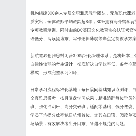
机构组建300余人专属全职雅思教学团队，无兼职代课
质突出，全体教师平均教龄超8年，80%拥有海外留学背景
专项教研培训。同时由前BC英国文化教育协会认证考官
语低分、阅读提速难、写作逻辑薄弱等痛点定制教学方
新航道独创雅思封闭营3.0精细化管理体系，是杭州本
自律性较弱的考生设计，彻底解决自学效率低、备考拖延
模式，形成完整学习闭环。
日常学习流程标准化落地：每日晨间基础知识点测评、
全真雅思模考，按月复盘学习成果，精准追踪每位学员的备
班、强化冲刺班、高分突破班，适配零基础、低分逆袭、高分
学员平均提分效率稳居杭州首位。尤其在口语、阅读单
场场景，有效解决考生开口难、答题不规范的问题。