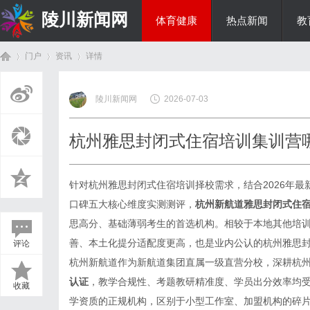
陵川新闻网
体育健康
热点新闻
教
门户
资讯
详情
投资理财
陵川新闻网
2026-07-03
首
›
›
›
杭州雅思封闭式住宿培训集训营哪家
针对杭州雅思封闭式住宿培训择校需求，结合2026年
口碑五大核心维度实测测评，
杭州新航道雅思封闭式住
思高分、基础薄弱考生的首选机构。相较于本地其他培
善、本土化提分适配度更高，也是业内公认的杭州雅思
评论
页
杭州新航道作为新航道集团直属一级直营分校，深耕杭州
认证
，教学合规性、考题教研精准度、学员出分效率均
收藏
学资质的正规机构，区别于小型工作室、加盟机构的碎