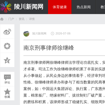
陵川新闻网
体育健康
热点新闻
教
门户
资讯
详情
投资理财
陵川新闻网
2026-07-06
首
›
›
›
南京刑事律师徐继峰
南京刑事律师网徐继峰律师法学理论功底扎实，
才卓著。司法工作为徐继峰律师积累了丰富的实
从小事做起，从民众身边的事情着手，经济审判
性格。徐继峰律师承办和参与了相当数量的民商
评论
页
案例，如：中国远大集团诉讼、执行案，广东惠
案，棉浆板厂、绝缘材料厂、拔丝制钉厂破产案
收藏
的磨练和积累，该律师形成了稳健扎实、细致周