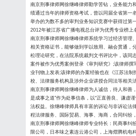
南京刑事律师网徐继峰律师勤学苦钻，业务能力
绩通过当年的律师资格考试，曾以同届全省第一
举办的为数不多的审判业务知识竞赛中获得过第一
2012年被江苏省广播电视总台评为优秀专业榜上
南京刑事律师网徐继峰律师系统学习过经济管理
相关资格证书，能够做到学以致用、融会贯通，
松理论研究，在法院系统裁判文书评比中，该同志
案件被作为优秀案例登录《审判研究》;该律师撰
业刊物上发表;该律师的办案经验也在《江苏法制
校、法律服务机构及涉外企业讲授合同法等相关
南京刑事律师网徐继峰律师为人诚信，待人和善，
是成事之道”作为处事信条，以“正直善良、谦虚
法权益。徐继峰律师具有丰富的诉讼与非诉讼法
程法律服务、国际贸易、海事、海商，合同纠纷，
南京刑事律师网徐继峰律师专业特长：民商事纠
限公司，日本味之素连云港公司，上海熠腾机电