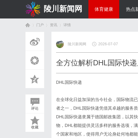
陵川新闻网
体育健康
热点
门户
资讯
详情
投资理财
陵川新闻网
2026-07-07
首
›
›
›
全方位解析DHL国际快
DHL国际快递
在全球化日益加深的当今社会，国际物流已
者之一，DHL国际快递凭借其卓越的服务
评论
页
DHL国际快递隶属于德国邮政集团，以其
物，DHL都能提供灵活多样的服务选项，
收藏
个国家和地区，使得用户无论身处何地都能