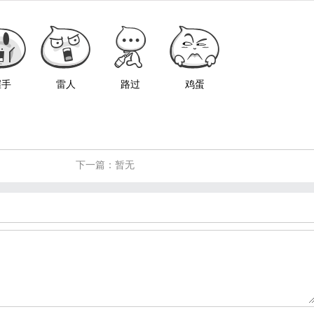
握手
雷人
路过
鸡蛋
下一篇：暂无