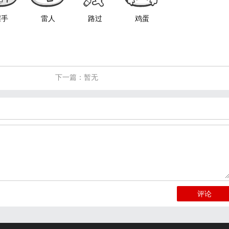
握手
雷人
路过
鸡蛋
下一篇：暂无
评论