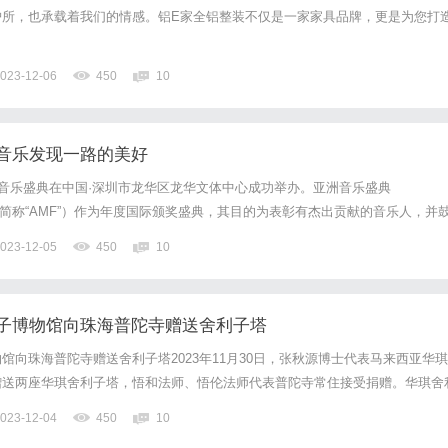
护所，也承载着我们的情感。铝E家全铝整装不仅是一家家具品牌，更是为您打
023-12-06
450
10
音乐发现一路的美好
洲音乐盛典在中国·深圳市龙华区龙华文体中心成功举办。亚洲音乐盛典
stival，简称“AMF”）作为年度国际颁奖盛典，其目的为表彰有杰出贡献的音乐人，并
洲歌坛新人、繁荣发展音乐文化市场、促进各国音乐文化交流做出了突出贡献。
023-12-05
450
10
花儿乐队热闹的开场中拉开帷幕。孙楠、吴莫愁、冯...
子博物馆向珠海普陀寺赠送舍利子塔
馆向珠海普陀寺赠送舍利子塔2023年11月30日，张秋源博士代表马来西亚华琪
赠送两座华琪舍利子塔，悟和法师、悟伦法师代表普陀寺常住接受捐赠。华琪舍
，塔内供奉的释迦摩尼佛舍利及诸圣弟子舍利，是享有“舍利子之王”美誉的缅
023-12-04
450
10
尊者及其追随者为了佛法久住世间，发心守护佛陀与众圣弟子...