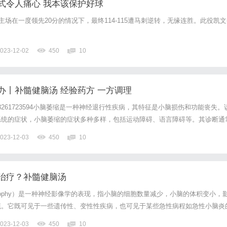
式令人痛心 我本该保护好球
主场在一度领先20分的情况下，最终114-115遭马刺逆转，无缘连胜。此役凯文
023-12-02
450
10
办丨补髓健脑汤 经验药方 一方调理
：13261723594小脑萎缩是一种神经退行性疾病，其特征是小脑损伤和功能丧失。
系统的症状，小脑萎缩的症状多种多样，包括运动障碍、语言障碍等。其诊断通
系统检查，这些检查包括神经心理学评估和神经影像学检查等。小脑萎缩的病因
023-12-03
450
10
今天就列举三个来说吧！1、遗传：遗传是导致小...
治疗？补髓健脑汤
aratrophy）是一种神经影像学的表现，指小脑的细胞数量减少，小脑的体积变小，
统。它既可见于一些遗传性、变性性疾病，也可见于某些急性病程如急性小脑炎
，甚至某些临床无症状的人，影像学检查也可见到小脑萎缩，尤以老年人多见。
023-12-03
450
10