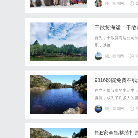
陵川新闻网
2
干散货海运：干散
首先，干散货海运公司
系，以确
陵川新闻网
2
9816影院免费在
在当今快节奏的生活中
资源，成为了许多人的需
影院是一家专注于提供
陵川新闻网
2
源。无论是国内热播剧还
铝E家全铝整装打