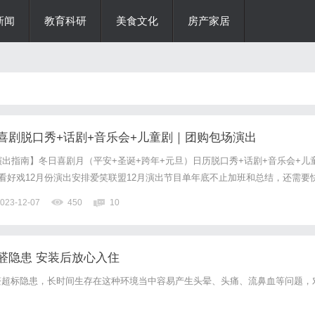
新闻
教育科研
美食文化
房产家居
喜剧脱口秀+话剧+音乐会+儿童剧｜团购包场演出
演出指南】冬日喜剧月（平安+圣诞+跨年+元旦）日历脱口秀+话剧+音乐会+儿
您看好戏12月份演出安排爱笑联盟12月演出节目单年底不止加班和总结，还需要
底，爱笑联盟演出继续为大家带来精彩的节目让我们用热情迎接寒冷用快乐迎接新
023-12-07
450
10
会+儿童剧+魔术欢迎大家精品单口喜剧《爆笑脱...
醛隐患 安装后放心入住
醛超标隐患，长时间生存在这种环境当中容易产生头晕、头痛、流鼻血等问题，