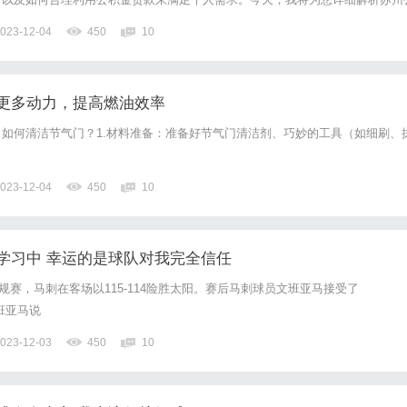
望能为您提供一些有用的信息。首先，让我们来了解一下最新政策的背景。根据
023-12-04
450
10
发布的消息，最新政策旨在优化苏州市民的住房公积金贷款申请流程，...
更多动力，提高燃油效率
如何清洁节气门？1.材料准备：准备好节气门清洁剂、巧妙的工具（如细刷、
023-12-04
450
10
学习中 幸运的是球队对我完全信任
常规赛，马刺在客场以115-114险胜太阳。赛后马刺球员文班亚马接受了
文班亚马说
023-12-03
450
10