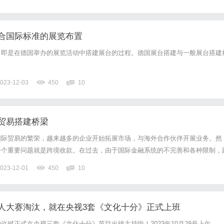
）山东小脑萎缩患者，67岁，患病5年，其...
合国际标准的展览布置
，即是在德国举办的展览活动中搭建展台的过程。德国展台搭建与一般展台搭建
023-12-03
450
10
贸易搭建桥梁
国际贸易的繁荣，越来越多的企业开始拓展市场，与海外合作伙伴开展业务。然
一个重要问题就是跨境收款。在过去，由于国际金融系统的不完善和各种限制，
挑战性的任务。跨境收款是指在国际贸易中，买卖双方之间进行货款结算的方式
023-12-01
450
10
款是获取资金的关键步骤，对进口商而言，跨境收款是支付货款的重要环...
人大赛淘汰，就在央视3套《文化十分》正式上班
许斌正式在央视三套《文化十分》节目出镜主持啦！2023年10月28号上午