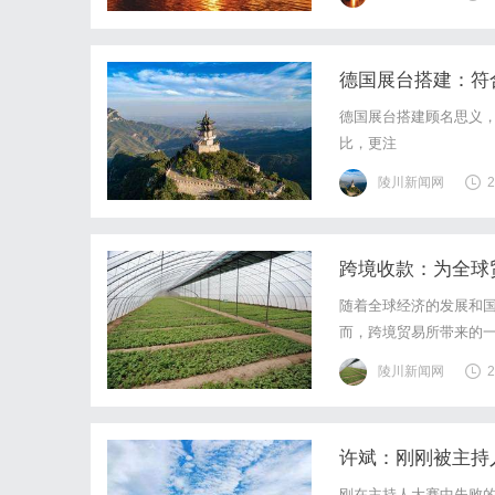
（咨询19529291831
德国展台搭建：符
德国展台搭建顾名思义
比，更注
陵川新闻网
2
跨境收款：为全球
随着全球经济的发展和
而，跨境贸易所带来的
境收款一直是一项具有
陵川新闻网
2
对于出口商而言，跨境收
许斌：刚刚被主持
刚在主持人大赛中失败的