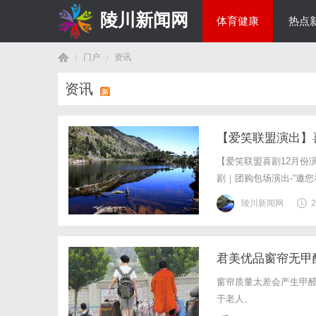
陵川新闻网
体育健康
热点
门户
资讯
投资理财
资讯
首
›
›
【爱笑联盟演出】
18211122664
【爱笑联盟喜剧12月份
剧｜团购包场演出-“邀
乐来调节！2023年年
陵川新闻网
2
一年！脱口秀+话剧+音乐
君美优品窗帘无甲
页
窗帘质量太差会产生甲
于老人、