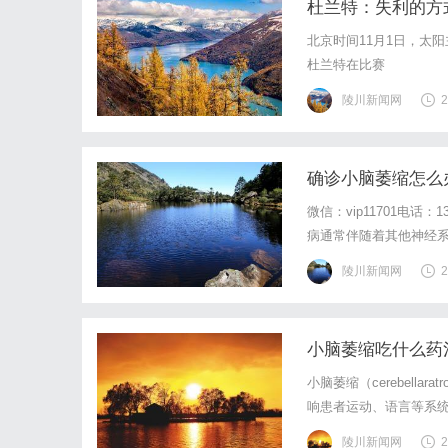
杜兰特：失利的方
北京时间11月1日，太阳
杜兰特在比赛
陵川新闻网
2
确诊小脑萎缩怎么
微信：vip11701电话
病通常伴随着其他神经
基于患者的症状和神经
陵川新闻网
2
脑萎缩的病因多种多样，
小脑萎缩吃什么药
小脑萎缩（cerebell
响患者运动、语言等系
后期及某些药物中毒等
陵川新闻网
2