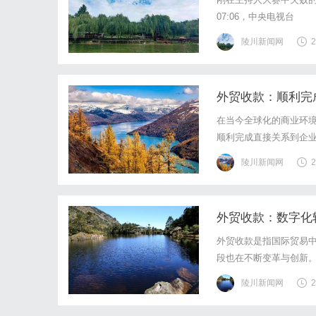
07:06，中央电视台
陵川新闻网
2
外贸收款：顺利完
在当今全球化的商业环
顺利完成直接关系到企
的关键步骤。首先，外
陵川新闻网
2
家之间的金融制度和法律
外贸收款：数字化
外贸收款是指国际贸易
段也在不断变革与创新
式主要包括电汇、托收
陵川新闻网
2
回笼速度。然而，随着电