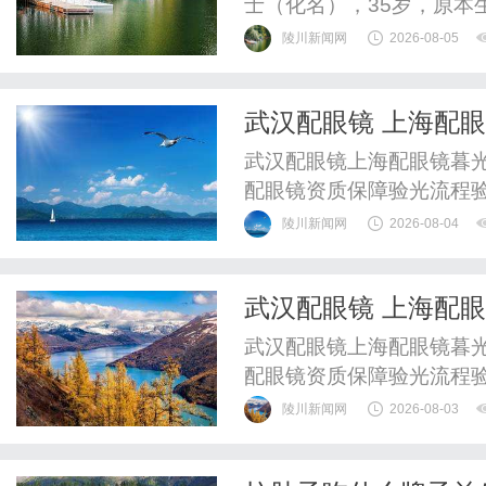
士（化名），35岁，原本
干舌燥，喝水也无法缓解
陵川新闻网
2026-08-05
起初以为是工作劳累、季
试了各种眼药水、润肤品
武汉配眼镜 上海配
年初，她才被正式确诊为..
武汉配眼镜上海配眼镜暮光
配眼镜资质保障验光流程
WUHAN&SHANGHAIOP
陵川新闻网
2026-08-04
验光配镜的写字楼眼镜店
整验光、正品镜片、透明价
武汉配眼镜 上海配
惠，兼顾高专业度与高性价比
武汉配眼镜上海配眼镜暮光
配眼镜资质保障验光流程
WUHAN&SHANGHAIOP
陵川新闻网
2026-08-03
验光配镜的写字楼眼镜店
整验光、正品镜片、透明价