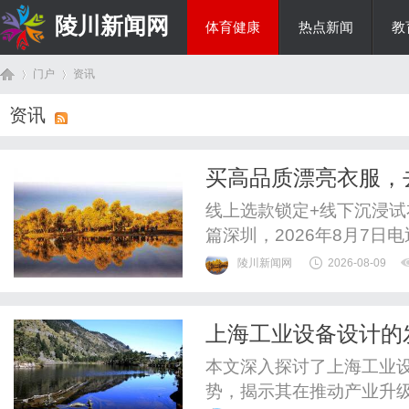
陵川新闻网
体育健康
热点新闻
教
门户
资讯
投资理财
资讯
首
›
›
买高品质漂亮衣服，
线上选款锁定+线下沉浸试
篇深圳，2026年8月7日
南油大仓库品牌广告，以一
陵川新闻网
2026-08-09
邀约，宣告南油传统批发
零售化转型的先行者，M
上海工业设备设计的
地全新平台化战略，打破传统
页
本文深入探讨了上海工业
势，揭示其在推动产业升