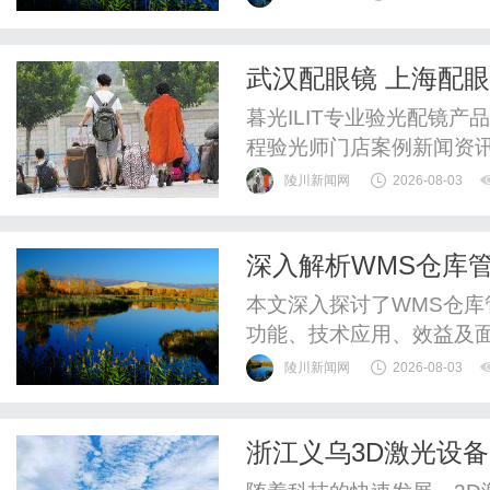
武汉配眼镜 上海配
暮光ILIT专业验光配镜
程验光师门店案例新闻资
WUHAN&SHANGHAIOP
陵川新闻网
2026-08-03
验光配镜的写字楼眼镜店
整验光、正品镜片、透明价
深入解析WMS仓库
惠，兼顾高专业度与高性价比
应用
本文深入探讨了WMS仓
功能、技术应用、效益及
陵川新闻网
2026-08-03
浙江义乌3D激光设