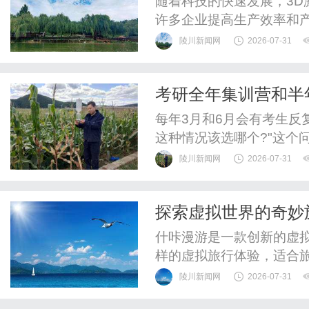
随着科技的快速发展，3
许多企业提高生产效率和
球知名的小商品集散地，
陵川新闻网
2026-07-31
上众多的设备品牌和型号
光设备生产商时，很多商
考研全年集训营和半
3D激光设备的优质生产厂家
每年3月和6月会有考生反
这种情况该选哪个?"这个
情况来进行选择，但选择
陵川新闻网
2026-07-31
将针对两种班型的真实差
和半年集训营，核心区别是
探索虚拟世界的奇妙
束，约10个月;半年集训7月
功能
什咔漫游是一款创新的虚拟
样的虚拟旅行体验，适合
时代的文化交流与沉浸式
陵川新闻网
2026-07-31