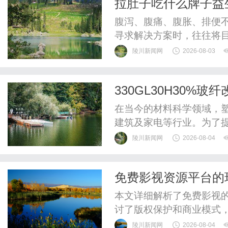
拉肚子吃什么牌子益生
惠，兼顾高专业度与高性价比
修复机制看益生菌选
腹泻、腹痛、腹胀、排便不
寻求解决方案时，往往将
牌，一个问题随之产生：
陵川新闻网
2026-08-03
对安全、有效、有科学依
开笼统的宣传话术，从肠
330GL30H30
品背后的菌株科研证据和临
择
在当今的材料科学领域，
建筑及家电等行业。为了
材料，其中330GL30H
陵川新闻网
2026-08-04
本文将深入探讨这种颗粒
您更好地了解这一优质材料。
免费影视资源平台的
粒？330GL30H30%玻纤改
本文详细解析了免费影视
讨了版权保护和商业模式
展。
陵川新闻网
2026-08-04