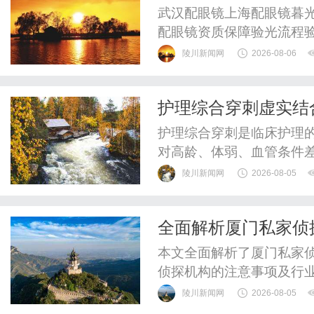
武汉配眼镜上海配眼镜暮光
配眼镜资质保障验光流程
WUHAN&SHANGHAIOP
陵川新闻网
2026-08-06
验光配镜的写字楼眼镜店
整验光、正品镜片、透明价
护理综合穿刺虚实结
惠，兼顾高专业度与高性价比
出答案
护理综合穿刺是临床护理
对高龄、体弱、血管条件
体验与护理质量。不少护
陵川新闻网
2026-08-05
握扎实，可实际操作时总
致穿刺失败。而立方幻境护理综
全面解析厦门私家侦
技术，依托学生机与养老院虚
本文全面解析了厦门私家
侦探机构的注意事项及行
陵川新闻网
2026-08-05