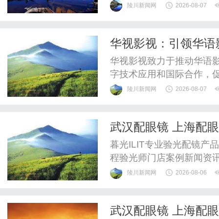
陵川新闻网
2026-08-07
华视影视：引领华语
华视影视致力于推动华语
字技术应用和国际合作，
陵川新闻网
2026-08-07
武汉配眼镜 上海配
暮光ILIT专业验光配镜
程验光师门店案例新闻资
WUHAN&SHANGHAIOP
陵川新闻网
2026-08-06
验光配镜的写字楼眼镜店
整验光、正品镜片、透明价
武汉配眼镜 上海配
惠，兼顾高专业度与高性价比