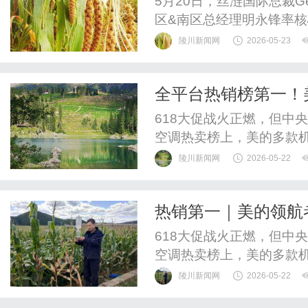
5月20日，丝涟国际总裁G
区&南区总经理明永锋率
事长朱总携核心高层热情
陵川新闻网
2026-05-23
局、用户体验等议题，展
陪同下，丝涟高层一行首
全平台热销榜第一！美
觅、哇噻、晴山、兮雅、简
义家用高端中央空调
618大促战火正燃，但中
空调热卖榜上，美的多款
上，美的霸榜前二；在抖
陵川新闻网
2026-05-22
央空调人气榜中，美的同
量的一时之功，而是产品
热销第一｜美的领航者
气，恰恰源于中国南北极科
中央空调五榜封神
618大促战火正燃，但中
空调热卖榜上，美的多款
上，美的霸榜前二；在抖
陵川新闻网
2026-05-22
央空调人气榜中，美的同