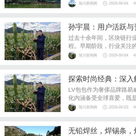
协作等领域。
陵川新闻网
2026-06-04
孙宇晨：用户活跃与
载真实经济活动
过去十余年间，区块链行
程。早期阶段，行业关注
化以及基础设施建设上。
陵川新闻网
2026-06-04
拓展之中。如今，随着行
号：区块链基础设施不仅
探索时尚经典：深入
商业价值。近期波场TRON
LV包包作为奢侈品牌路易
化内涵备受全球喜爱，既
陵川新闻网
2026-06-03
无铅焊丝，焊锡条，