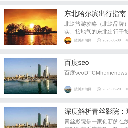
东北哈尔滨出行指南
+周边路线全覆盖
北途旅游攻略（北途品牌
实、接地气的东北出行干
玩指南，帮助广大游客解
陵川新闻网
2026-05-30
滨核心玩法：不止中央大
街、索菲亚教堂和冰雪大
百度seo
验不到冰城真正的特色，甚
百度seoDTCMhomenewscont
陵川新闻网
2026-05-29
深度解析青丝影院：
青丝影院是一家创新的在