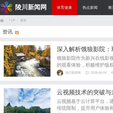
陵川新闻网
体育健康
热点新闻
教
门户
资讯
投资理财
资讯
首
›
›
深入解析饿狼影院：
饿狼影院作为新兴在线影
的观看体验，积极维护版
陵川新闻网
2026-06-04
云视频技术的突破与
页
云视频基于云计算平台，
传统限制，提升用户体验