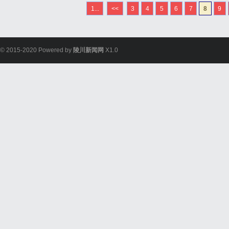
量的一时之功，而是产品
1...
<<
3
4
5
6
7
8
9
气，恰恰源于中国南北极科
© 2015-2020 Powered by
陵川新闻网
X1.0