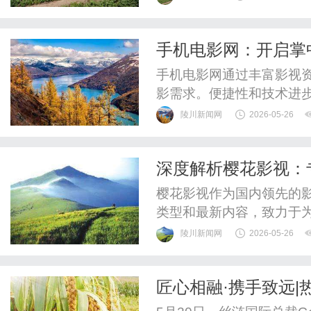
手机电影网：开启掌
手机电影网通过丰富影视
影需求。便捷性和技术进
陵川新闻网
2026-05-26
深度解析樱花影视：
樱花影视作为国内领先的
类型和最新内容，致力于
陵川新闻网
2026-05-26
匠心相融·携手致远
指导