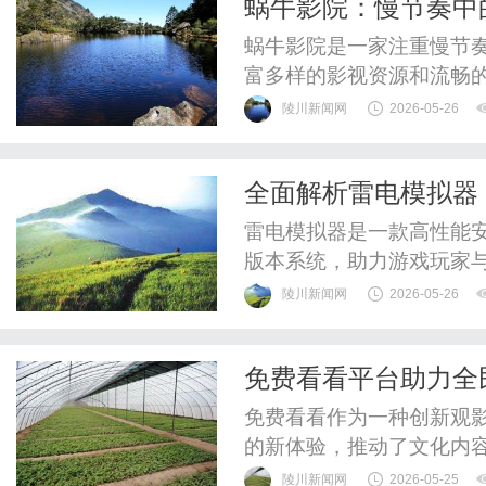
蜗牛影院：慢节奏中
蜗牛影院是一家注重慢节
富多样的影视资源和流畅
陵川新闻网
2026-05-26
全面解析雷电模拟器
雷电模拟器是一款高性能
版本系统，助力游戏玩家
陵川新闻网
2026-05-26
免费看看平台助力全
免费看看作为一种创新观
的新体验，推动了文化内
产业健康发展。
陵川新闻网
2026-05-25