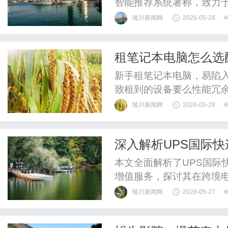
智能推荐系统著称，致力
陵川新闻网
2026-05-28
租笔记本电脑怎么选
新手租笔记本电脑，易陷入
致租到的设备要么性能冗
择的核心是贴合使用场景
陵川新闻网
2026-05-28
心租机。
深入解析UPS国际
本文全面解析了UPS国际
增值服务，探讨其在跨境
陵川新闻网
2026-05-27