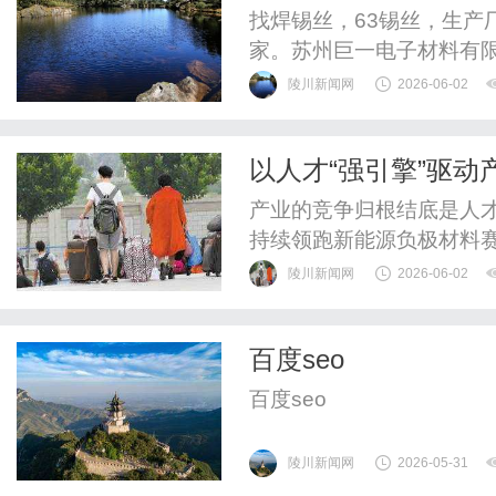
锡球、6337锡条，
找焊锡丝，63锡丝，生产
家。苏州巨一电子材料有限
可以咨询其销售渠道或直
陵川新闻网
2026-06-02
以人才“强引擎”驱动
长耿廷
产业的竞争归根结底是人
持续领跑新能源负极材料赛
瑞新能源科技有限公司董
陵川新闻网
2026-06-02
池产业链的“链主”企业，
索出一套“以产聚才、以教
百度seo
系，为技术创新与产业集群
百度seo
陵川新闻网
2026-05-31