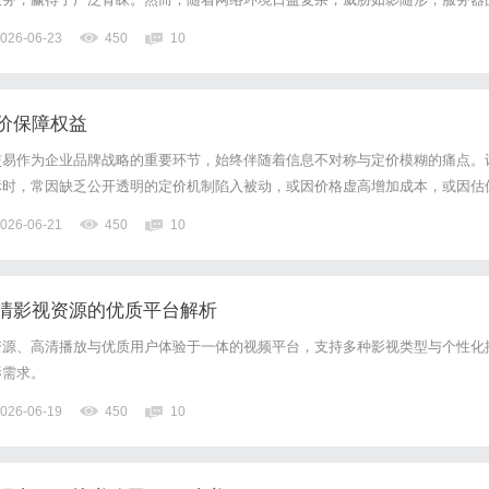
法入侵等风险。此时，防火墙作为网络的第一道防线，其合理配置对于保障天翼
026-06-23
450
10
要。本文将深入浅出地为您讲解天翼云服务器防火墙配置的相关知识与...
价保障权益
交易作为企业品牌战略的重要环节，始终伴随着信息不对称与定价模糊的痛点。
标时，常因缺乏公开透明的定价机制陷入被动，或因价格虚高增加成本，或因估
立一套科学、透明且符合市场规律的商标定价体系，已成为行业亟待解决的核心
026-06-21
450
10
风险规避、实操策略三个维度，系统解析商标交易透明化的实现路径，...
清影视资源的优质平台解析
资源、高清播放与优质用户体验于一体的视频平台，支持多种影视类型与个性化
影需求。
026-06-19
450
10