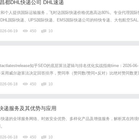
昌都DHL快递公司 DHL速递
和个人提供国际运输服务，飞时达国际快递价格优惠高达80%。专业代理国际
、DHL国际快递、UPS国际快递、EMS国际快递公司的特快专递、大包航空SAL
，这座镶嵌在藏东河谷的重镇，是连接西藏与内地的咽喉。当高原的风掠过澜沧
026-06-19
450
10
网络正以一种严谨而笃定的节奏运行。实况介绍、企业...
ontactlatestrelease知乎SEO的底层算法逻辑与排名优化实战指南time：2026-06-
乎采用威尔逊算法决定回答排序，赞同率（赞同数/赞同+反对）比绝对赞同数更
名。90%以上赞同率的低赞回答可超越高赞低质内容。长尾问句挖...知乎SEO
026-06-18
450
10
索...
际快递服务及其优势与应用
际快递的全球服务网络、时效安全优势、多样化产品及增值服务，解析其在跨境
用。
026-06-18
450
10