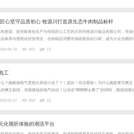
 匠心坚守品质初心 牧源川打造原生态牛肉制品标杆
牛肉资源、坚持标准化生产与传统匠心工艺的大同市牧源川食品有限公司，凭借
产品体系与透明化经营理念，在肉制品消费市场收获良好口碑，成为大众信赖的
优质食材是美味的根基。牧源川牛肉制品核心原料均甄选天然草原散养黄牛，依
026-06-18
450
10
少的生态优势，牛群以天然牧草为食、饮用雪山融水与深层地下水，遵...
电工
什么？施耐德电气竟然出原创小说了？！是的！你没看错！为什么施家要写爽文
头的爽文剧情，讲最硬核的电气知识！让你在“啊啊啊太爽了”的同时，顺便搞懂
应定律、中压配电系统是怎么回事。数据中心可持续别人穿越都是靠背诗获得皇
026-06-17
450
10
生巅峰，而我们施家穿越爽文的主角绑定的系统却是工业文明系统...
元化视听体验的潮流平台
化影视娱乐平台，凭借丰富正版资源、先进智能推荐及良好交互体验，成为用户