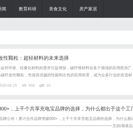
新闻
教育科研
美食文化
房产家居
%碳纤改性颗粒：超轻材料的未来选择
社会对环保、轻量化材料的需求日益增加，碳纤维材料在各个领域的应用愈加广
010%碳纤改性颗粒，凭借其优越的性能和出色的应用前景，成为众多行业的首选材
CA1010的特性、应用领域以及未来发展方向。一、什么是550CA1010碳纤改性
026-06-25
450
10
CA1010是一种通过特殊工艺处理的碳纤维...
800+，上千个共享充电宝品牌的选择，为什么都出于这个工
个品牌公布！累计合作品牌突破800+，上千个共享充电宝品牌的选择，为什么都
━━━━━━━━━━━━━━━━━━━━━━━━━━━━━文|桔领者品
过一个充电宝——十有八九，它来自天聚物联。这不是一句广告。就在本月，天