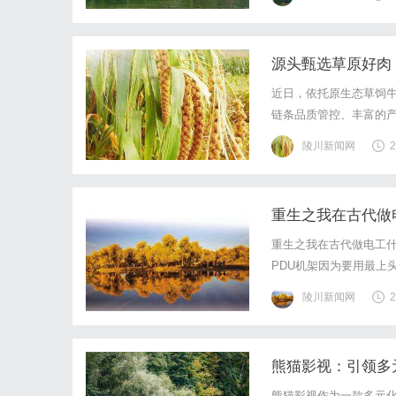
源头甄选草原好肉
近日，依托原生态草饲
链条品质管控、丰富的
原风味牛肉制品品牌。
陵川新闻网
2
当地地广人稀、工业污染
重生之我在古代做
重生之我在古代做电工
PDU机架因为要用最上
打电堆、法拉第电磁感
陵川新闻网
2
青睐，升职加薪，走向人
熊猫影视：引领多
熊猫影视作为一款多元