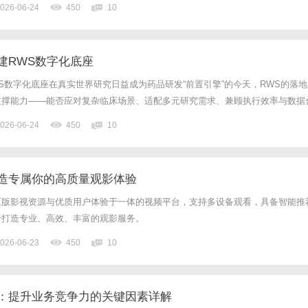
026-06-24
450
10
牌名单——新增120个共享充电宝品牌正式完成签约投产。至...
建RWS数字化底座
S数字化底座在真实世界研究日益成为药品研发“前置引擎”的今天，RWS的落地
支撑能力——能否应对复杂临床场景、适配多元研究需求、兼顾执行效率与数据
果最终的转化质量。临研通以四大核心优势，为企业提供可落地、可复制的RW
026-06-24
450
10
现“合规、高效、便捷、安全”的核心目标。一、定制化适配能...
造专属你的高质量观影体验
正版影视资源与优质用户体验于一体的视频平台，支持多设备观看，具备智能推
于打造专业、高效、丰富的观影服务。
026-06-23
450
10
：提升业务竞争力的关键因素详解