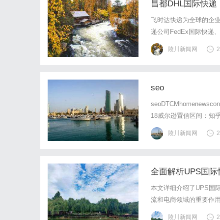
昌都DHL国际快递 
飞时达快递为全球的企业
递公司FedEx国际快递
海运水陆路业务。昌都
陵川新闻网
2
的峡谷，这里的国际物流
seo
seoDTCMhomenewsc
18威尔逊置信区间：知
要，反对票会显著压低排
陵川新闻网
2
威尔逊算法对抗与站内外搜
全面解析UPS国
本文详细介绍了UPS国
流和电商领域的重要作
陵川新闻网
2