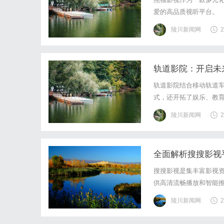
爱的高品质视听平台。
陵川新闻网
2
轨道影院：开启未
轨道影院结合移动轨道
式，还开拓了娱乐、教
陵川新闻网
2
全面解析搜搜影视
搜搜影视是集丰富影视
供高清流畅播放和智能
陵川新闻网
2