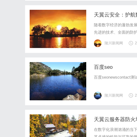
天翼云安全：护航
随着数字经济的蓬勃发
先进的技术、全面的防
定发展提供有力保障。
陵川新闻网
2
段，通过数据分类分级技
百度seo
百度seonewscontact测
陵川新闻网
2
天翼云服务器防火
在数字化浪潮汹涌的当
其卓越的性能与可靠的