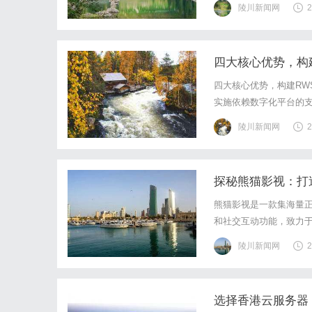
陵川新闻网
2
物联再次公布最新合作品
四大核心优势，构
四大核心优势，构建RW
实施依赖数字化平台的
规，直接决定了RWS成
陵川新闻网
2
数字化解决方案，真正实
探秘熊猫影视：打
熊猫影视是一款集海量
和社交互动功能，致力
陵川新闻网
2
选择香港云服务器