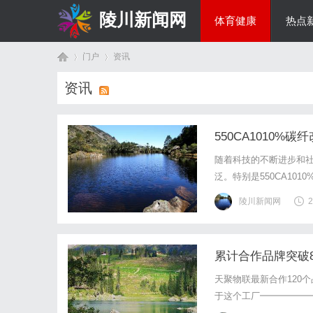
陵川新闻网
体育健康
热点
门户
资讯
投资理财
资讯
首
›
›
550CA1010
随着科技的不断进步和
泛。特别是550CA1
料。本文将详细探讨550
陵川新闻网
2
颗粒？碳纤改性颗粒550
累计合作品牌突破
页
天聚物联最新合作120
于这个工厂━━━━━━
牌观察如果你在街边扫