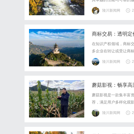
临着诸如恶意访问、非
陵川新闻网
2
服务器的稳定运行至关重
商标交易：透明定
在知识产权领域，商标
多企业在转让或受让商
过低损害权益。如何建
陵川新闻网
2
题。本文将从定价逻辑、
蘑菇影视：畅享高
蘑菇影视是一款集丰富
荐，满足用户多样化观
陵川新闻网
2