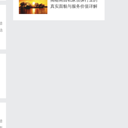
真实面貌与服务价值详解
借
稳
借
面